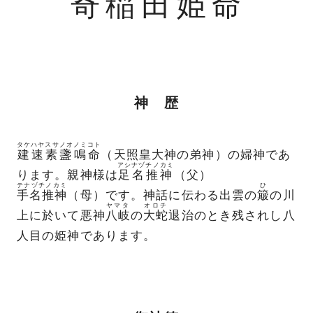
奇稲田姫命
神 歴
タケハヤスサノオノミコト
建速素盞鳴命
（天照皇大神の弟神）の婦神であ
アシナヅチノカミ
ります。親神様は
足名推神
（父）
テナヅチノカミ
ひ
手名推神
（母）です。神話に伝わる出雲の
簸
の川
ヤマタ
オロチ
上に於いて悪神
八岐
の
大蛇
退治のとき残されし八
人目の姫神であります。