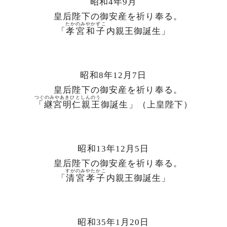
昭和4年9月
皇后陛下の御安産を祈り奉る。
たかのみやかずこ
「
孝宮和子
内親王御誕生」
昭和8年12月7日
皇后陛下の御安産を祈り奉る。
つぐのみやあきひとしんのう
「継宮明仁親王
御誕生」（
上
皇陛下）
昭和13年12月5日
皇后陛下の御安産を祈り奉る。
すがのみやたかこ
「
清宮孝子
内親王御誕生」
昭和35年1月20日