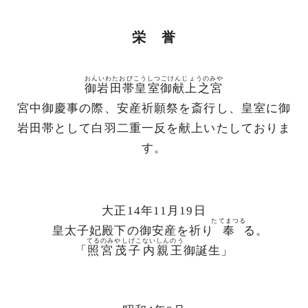
栄 誉
おんいわたおびこうしつごけんじょうのみや
御岩田帯皇室御献上之宮
宮中御慶事の際、安産祈願祭を斎行し、皇室に御
岩田帯として白羽二重一反を献上いたしておりま
す。
大正14年11月19日
たてまつる
皇太子妃殿下の御安産を祈り
奉
る。
てるのみやしげこないしんのう
「
照宮茂子内親王
御誕生」