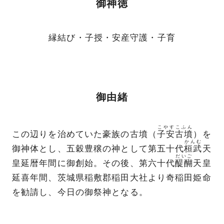
御神徳
縁結び・子授・安産守護・子育
御由緒
こやすこふん
この辺りを治めていた豪族の古墳（
子安古墳
）を
かんむ
御神体とし、五穀豊穣の神として第五十代
桓武
天
だいご
皇延暦年間に御創始。その後、第六十代
醍醐
天皇
延喜年間、茨城県稲敷郡稲田大社より奇稲田姫命
を勧請し、今日の御祭神となる。