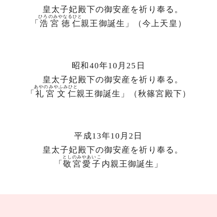
皇太子妃殿下の御安産を祈り奉る。
ひろのみやなるひと
「
浩宮徳仁
親王御誕生」（今上天皇）
昭和40年10月25日
皇太子妃殿下の御安産を祈り奉る。
あやのみやふみひと
「
礼宮文仁
親王御誕生」（秋篠宮殿下）
平成13年10月2日
皇太子妃殿下の御安産を祈り奉る。
としのみやあいこ
「
敬宮愛子
内親王御誕生」